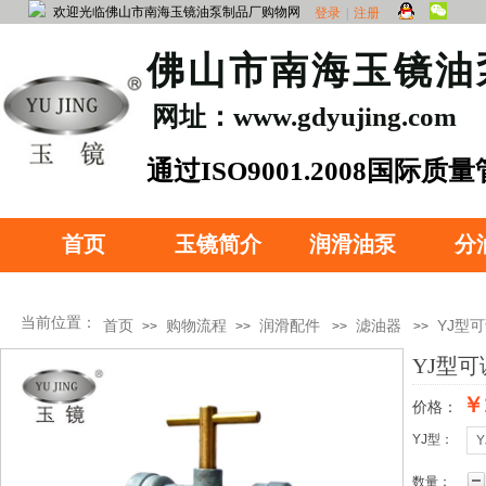
欢迎光临佛山市南海玉镜油泵制品厂购物网
登录
|
注册
​佛山市南海玉镜
网址：www.gdyujing.com
​通过ISO90
01.2008国际质
证
首页
玉镜简介
润滑油泵
分
当前位置：
首页
购物流程
润滑配件
滤油器
YJ型
>>
>>
>>
>>
YJ型
￥1
价格：
产品分类
YJ型：
Y
数量：