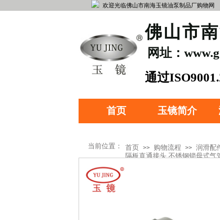
欢迎光临佛山市南海玉镜油泵制品厂购物网
​佛山市
网址：www.gdy
​通过ISO90
0
证
首页
玉镜简介
当前位置：
首页
购物流程
润滑配
>>
>>
隔板直通接头 不锈钢锁母式气
产品分类