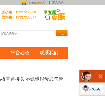
|
加入收藏
购物车
0
物品
唐小姐：13927263090
梁先生：
13927263077
照
平台动态
联系我们
/隔板直通接头 不锈钢锁母式气管