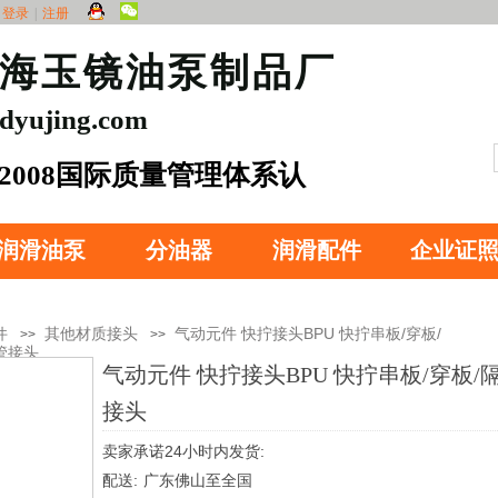
登录
|
注册
南海玉镜油泵制品厂
ujing.com
1.2008国际质量管理体系认
润滑油泵
分油器
润滑配件
企业证
件
其他材质接头
气动元件 快拧接头BPU 快拧串板/穿板/
>>
>>
管接头
气动元件 快拧接头BPU 快拧串板/穿板
接头
卖家承诺24小时内发货:
配送:
广东佛山至全国