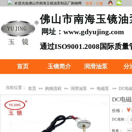
欢迎光临佛山市南海玉镜油泵制品厂购物网
登录
|
注册
​佛山市南海玉镜
网址：www.gdyujing.com
​通过ISO90
01.2008国际质
证
首页
玉镜简介
润滑油泵
分
当前位置：
首页
购物流程
润滑油泵
电磁泵
DC电
>>
>>
>>
>>
DC电
￥
价格：
产品分类
DC规格：
数量：