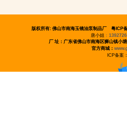
版权所有: 佛山市南海玉镜油泵制品厂 粤ICP备
唐小姐
：
1392726
厂 址：广东省佛山市南海区狮山镇小塘
官方商城：
www.g
ICP备案
100%正品保证 七天无理由退货 至少1年质保
新手指南 会员中心 支付方式 