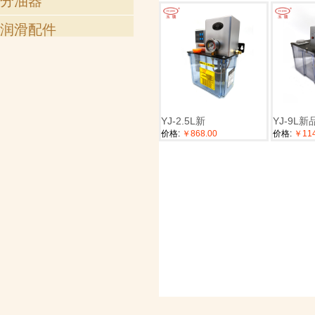
分油器
润滑配件
铜接头
气动接头
其他材质接头
YJ-2.5L新
YJ-9L新
配套接头
价格:
￥868.00
价格:
￥114
润滑油管
弹簧钢丝护套
万向管
油杯
滤油网
滤油器
其他附件