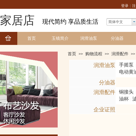
登录
|
注
家居店
现代简约 享品质生活
简体中文
首页
玉镜简介
润滑油泵
分油器
首页
购物流程
润滑配件
>>
>>
>>
润滑油泵
手摇泵
|
电动黄
分油器
润滑配件
铜接头
|
油杯
|
企业证照